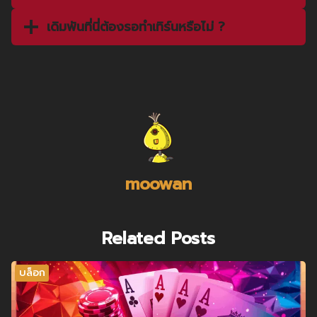
เดิมพันที่นี่ต้องรอทำเทิร์นหรือไม่ ?
moowan
Related Posts
บล็อก