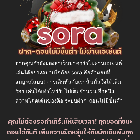
หากคุณกำลังมองหาเว็บบาคาร่าไม่ผ่านเอเย่นต์
เล่นได้อย่างสบายใจต้อง sora คือคำตอบที่
สมบูรณ์แบบ! การเดิมพันกับเรานั้นมั่นใจได้เต็ม
ร้อย เล่นได้เท่าไหร่รับไปเต็มจำนวน อีกหนึ่ง
ความโดดเด่นของคือ ระบบฝาก-ถอนไม่มีขั้นต่ำ
คุณไม่ต้องรอทำเทิร์นให้เสียเวลา! ทุกยอดที่ชนะ
ถอนได้ทันที เพิ่มความยืดหยุ่นให้กับนักเดิมพันทุก