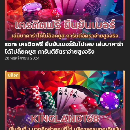
sora เครดิตฟรี ยืนยันเบอร์รับไปเลย เล่นบาคาร่า
ได้ไม่ล็อคยูส การันตีอัตราจ่ายสูงจริง
28 พฤศจิกายน 2024
บล็อก