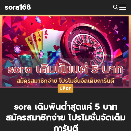
sora168
Search
for:
บล็อก
sora เดิมพันต่ำสุดแค่ 5 บาท
สมัครสมาชิกง่าย โปรโมชั่นจัดเต็ม
การันตี